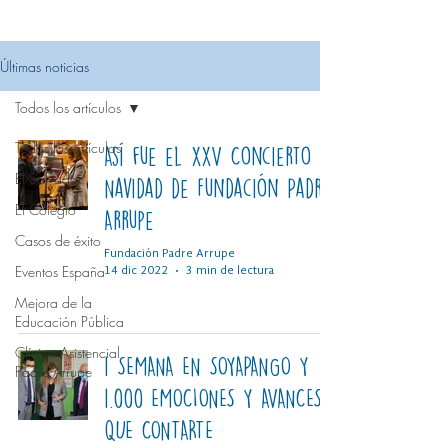
Últimas noticias
Todos los artículos
Todos los artículos
Así fue el XXV Concierto de
El Salvador
Navidad de Fundación Padre
El Colegio
Arrupe
Casos de éxito
Fundación Padre Arrupe
Eventos España
14 dic 2022
3 min de lectura
Mejora de la
Educación Pública
Clínica Asistencial
1 SEMANA EN SOYAPANGO Y
Padre Arrupe
1.000 EMOCIONES Y AVANCES
QUE CONTARTE