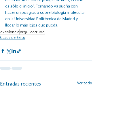
de su familia: ‘No te pongas límites; el cielo 
es sólo el inicio’. Fernando ya sueña con 
hacer un posgrado sobre biología molecular 
en la Universidad Politécnica de Madrid y 
llegar lo más lejos que pueda.
excelencia
orgulloarrupe
Casos de éxito
Ver todo
Entradas recientes