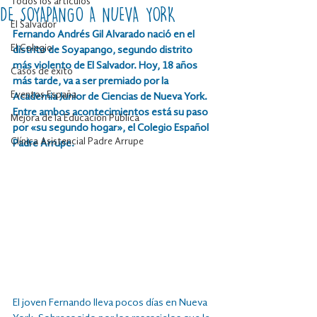
Todos los artículos
DE SOYAPANGO A NUEVA YORK
El Salvador
Fernando Andrés Gil Alvarado nació en el 
El Colegio
distrito de Soyapango, segundo distrito 
más violento de El Salvador. Hoy, 18 años 
Casos de éxito
más tarde, va a ser premiado por la 
Eventos España
Academia Junior de Ciencias de Nueva York. 
Entre ambos acontecimientos está su paso 
Mejora de la Educación Pública
por «su segundo hogar», el Colegio Español 
Clínica Asistencial Padre Arrupe
Padre Arrupe.
El joven Fernando lleva pocos días en Nueva 