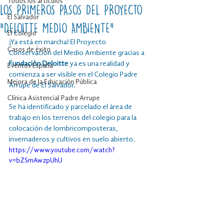
Todos los artículos
LOS PRIMEROS PASOS DEL PROYECTO
El Salvador
“DELOITTE MEDIO AMBIENTE”
El Colegio
¡Ya está en marcha! El Proyecto 
Casos de éxito
Conservación del Medio Ambiente gracias a 
Fundación 
Deloitte
 ya es una realidad y 
Eventos España
comienza a ser visible en el Colegio Padre 
Mejora de la Educación Pública
Arrupe de El Salvador. 
Clínica Asistencial Padre Arrupe
Se ha identificado y parcelado el área de 
trabajo en los terrenos del colegio para la 
colocación de lombricomposteras, 
invernaderos y cultivos en suelo abierto.
https://www.youtube.com/watch?
v=bZSmAwzpUhU