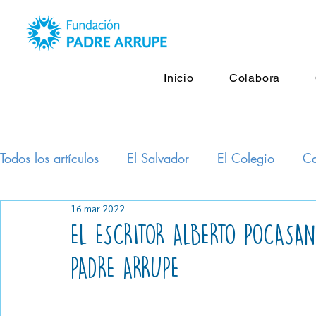
Inicio
Colabora
Todos los artículos
El Salvador
El Colegio
Ca
16 mar 2022
Mejora de la Educación Pública
Clínica Asiste
EL ESCRITOR ALBERTO POCASAN
PADRE ARRUPE