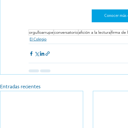
Conocer más 
orgulloarrupe
conversatorio
afición a la lectura
firma de 
El Colegio
Entradas recientes