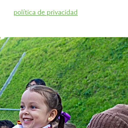
stra
política de
privacidad