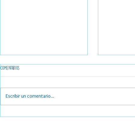
Comentarios
Escribir un comentario...
ASÍ VIVIERON LOS ESTUDIANTES EL DÍA DEL
LOS ALUMNOS COM
LIBRO
AULAS