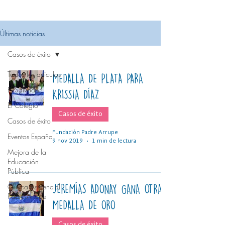
Últimas noticias
Casos de éxito
Todos los artículos
MEDALLA DE PLATA PARA
El Salvador
KRISSIA DÍAZ
El Colegio
Casos de éxito
Casos de éxito
Fundación Padre Arrupe
Eventos España
9 nov 2019
1 min de lectura
Mejora de la
Educación
Pública
Clínica Asistencial
JEREMÍAS ADONAY GANA OTRA
Padre Arrupe
MEDALLA DE ORO
Casos de éxito